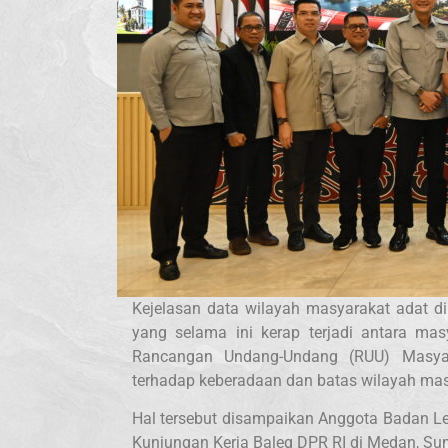
Kejelasan data wilayah masyarakat adat di
yang selama ini kerap terjadi antara ma
Rancangan Undang-Undang (RUU) Masyar
terhadap keberadaan dan batas wilayah mas
Hal tersebut disampaikan Anggota Badan Leg
Kunjungan Kerja Baleg DPR RI di Medan, Sum