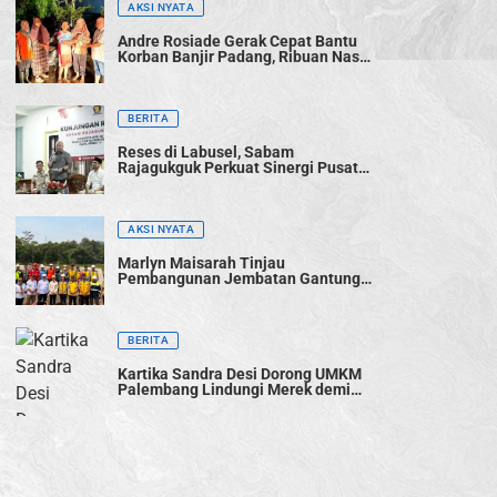
AKSI NYATA
Andre Rosiade Gerak Cepat Bantu
Korban Banjir Padang, Ribuan Nasi
Bungkus Dibagikan
BERITA
Reses di Labusel, Sabam
Rajagukguk Perkuat Sinergi Pusat-
Daerah untuk Percepat
Pembangunan
AKSI NYATA
Marlyn Maisarah Tinjau
Pembangunan Jembatan Gantung
Cibeber, Pastikan Aspirasi Warga
Terwujud
BERITA
Kartika Sandra Desi Dorong UMKM
Palembang Lindungi Merek demi
Tingkatkan Daya Saing