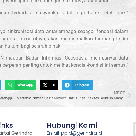
kaligus menjamin perlindungan hak masyarakat adat.
dungan terhadap masyarakat adat juga harus lebih baik,”
nya sinkronisasi data antarlembaga sebagai fondasi dalam
asi data, menurutnya, akan meminimalkan tumpang tindih
n hukum bagi seluruh pihak.
PN maupun Badan Informasi Geospasial mempunyai data
berperan penting untuk melihat kondisi-kondisi ini semua,”
WhatsApp
X
Telegram
NEXT
Husni: Masukan Ulama Jadi Kunci Penyempurnaan Penyelenggaraan Haji
Mariana: Rumah Sakit Modern Harus Bisa Diakses Seluruh Masyarakat, Termasuk Peserta BPJS
inks
Hubungi Kami
rtai Gerindra
Email: ppid@gerindra.id