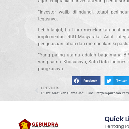
agar tercipta iklim investasi yang sehat se
“Investor wajib dilindungi, tetapi perlin
tegasnya.
Lebih lanjut, La Tinro menekankan penting
implementasi RUU Masyarakat Adat. Integr
penguasaan lahan dan memberikan kepastia
“Yang paling utama adalah bagaimana B
yang sama. Khususnya, Satu Data Indonesia 
pungkasnya.
Facebook
Twitter
PREVIOUS
Quick L
Tentang Pa