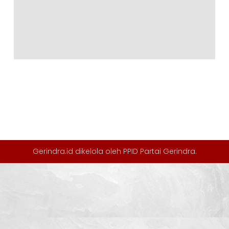
Gerindra.id dikelola oleh
PPID Partai Gerindra
.