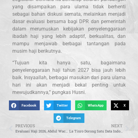
yang disampaikan para ulama tidak berhenti
sebagai bahan diskusi semata, melainkan menjadi
dasar evaluasi bersama bagi DPR dan pemerintah
dalam merumuskan kebijakan penyelenggaraan
ibadah haji yang lebih adaptif, berkualitas, dan
mampu menjawab berbagai tantangan pada
musim haji berikutnya.
“Tujuan kita hanya satu, bagaimana
penyelenggaraan haji tahun 2027 bisa jauh lebih
baik. Insyaallah, berbagai masukan dari para ulama
hari ini akan menjadi bekal penting untuk
mewujudkannya,” pungkas Husni.
Facebook
Twitter
WhatsApp
X
Telegram
PREVIOUS
NEXT
Evaluasi Haji 2026, Abdul Wachid: Komisi VIII DPR Libatkan MUI dan Ormas Islam Bahas Perspektif Fikih
La Tinro Dorong Satu Data Indonesia Lindungi Hak Masyarakat Adat