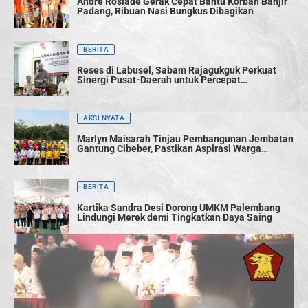
Andre Rosiade Gerak Cepat Bantu Korban Banjir
Padang, Ribuan Nasi Bungkus Dibagikan
BERITA
Reses di Labusel, Sabam Rajagukguk Perkuat
Sinergi Pusat-Daerah untuk Percepat
Pembangunan
AKSI NYATA
Marlyn Maisarah Tinjau Pembangunan Jembatan
Gantung Cibeber, Pastikan Aspirasi Warga
Terwujud
BERITA
Kartika Sandra Desi Dorong UMKM Palembang
Lindungi Merek demi Tingkatkan Daya Saing