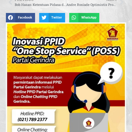
Bob Hasan: Ketentuan Pidana dalam RUU Satu Data Harus Mengacu pada KUHP dan KUHAP
Andre Rosiade Optimistis Produksi WK Rokan Tembus 400 Ribu Barel per Hari pada 2034
Facebook
Twitter
WhatsApp