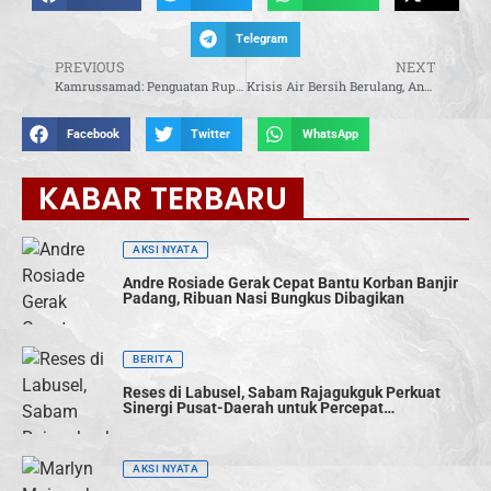
Telegram
PREVIOUS
NEXT
Kamrussamad: Penguatan Rupiah Butuh Kolaborasi Kebijakan Moneter dan Fiskal
Krisis Air Bersih Berulang, Andi Iwan Dorong Penguatan Ketahanan Air Nasional
Facebook
Twitter
WhatsApp
KABAR TERBARU
AKSI NYATA
Andre Rosiade Gerak Cepat Bantu Korban Banjir
Padang, Ribuan Nasi Bungkus Dibagikan
BERITA
Reses di Labusel, Sabam Rajagukguk Perkuat
Sinergi Pusat-Daerah untuk Percepat
Pembangunan
AKSI NYATA