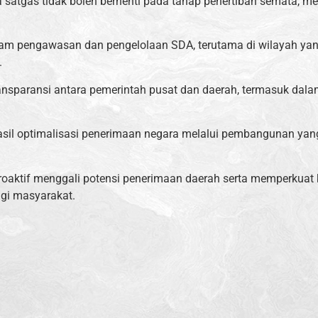
ja satgas tidak boleh berhenti pada tahap penertiban semata, m
am pengawasan dan pengelolaan SDA, terutama di wilayah yang 
.
transparansi antara pemerintah pusat dan daerah, termasuk dal
il optimalisasi penerimaan negara melalui pembangunan yang m
proaktif menggali potensi penerimaan daerah serta memperkuat
gi masyarakat.