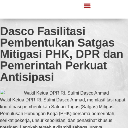
Lapor Gerindra
Informasi Publik
Dasco Fasilitasi
Pembentukan Satgas
Mitigasi PHK, DPR dan
Pemerintah Perkuat
Antisipasi
Wakil Ketua DPR RI, Sufmi Dasco Ahmad, memfasilitasi rapat
koordinasi pembentukan Satuan Tugas (Satgas) Mitigasi
Pemutusan Hubungan Kerja (PHK) bersama pemerintah,
serikat pekerja, unsur kepolisian, dan penasihat khusus
presiden. Langkah tersebut diambil sebagai upaya