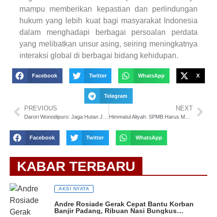
mampu memberikan kepastian dan perlindungan
hukum yang lebih kuat bagi masyarakat Indonesia
dalam menghadapi berbagai persoalan perdata
yang melibatkan unsur asing, seiring meningkatnya
interaksi global di berbagai bidang kehidupan.
Facebook
Twitter
WhatsApp
X
Telegram
PREVIOUS
NEXT
Darori Wonodipuro: Jaga Hutan Jawa Barat untuk Cegah Banjir Jakarta
Himmatul Aliyah: SPMB Harus Menjamin Akses Pendidikan Tinggi untuk Semua
Facebook
Twitter
WhatsApp
KABAR TERBARU
AKSI NYATA
Andre Rosiade Gerak Cepat Bantu Korban
Banjir Padang, Ribuan Nasi Bungkus