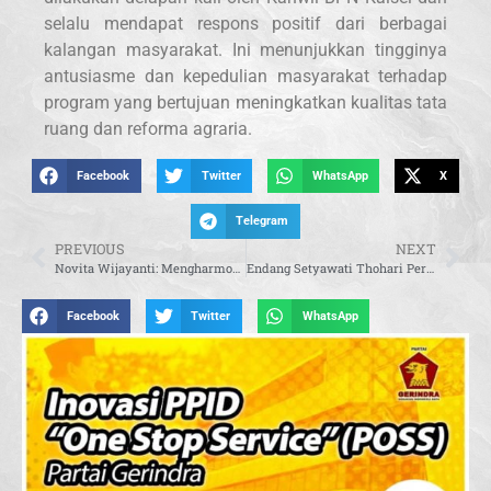
selalu mendapat respons positif dari berbagai
kalangan masyarakat. Ini menunjukkan tingginya
antusiasme dan kepedulian masyarakat terhadap
program yang bertujuan meningkatkan kualitas tata
ruang dan reforma agraria.
Facebook
Twitter
WhatsApp
X
Telegram
PREVIOUS
NEXT
Novita Wijayanti: Mengharmoniskan Kemakmuran dan Kelestarian Lingkungan Hidup
Endang Setyawati Thohari Perkokoh Nasionalisme Masyarakat Cianjur Selatan
Facebook
Twitter
WhatsApp