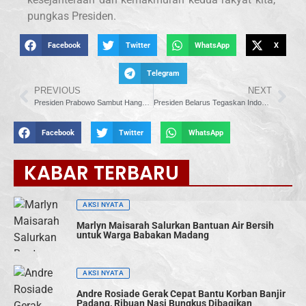
pungkas Presiden.
Facebook
Twitter
WhatsApp
X
Telegram
PREVIOUS
NEXT
Presiden Prabowo Sambut Hangat Presiden Belarus Aleksandr Lukashenko di Istana Merdeka
Presiden Belarus Tegaskan Indonesia Mitra Kunci di Asia Tenggara
Facebook
Twitter
WhatsApp
KABAR TERBARU
AKSI NYATA
Marlyn Maisarah Salurkan Bantuan Air Bersih
untuk Warga Babakan Madang
AKSI NYATA
Andre Rosiade Gerak Cepat Bantu Korban Banjir
Padang, Ribuan Nasi Bungkus Dibagikan