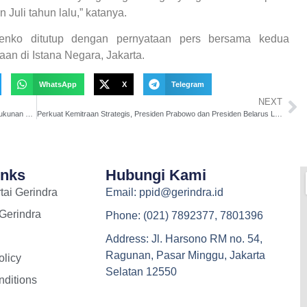
Juli tahun lalu,” katanya.
enko ditutup dengan pernyataan pers bersama kedua
an di Istana Negara, Jakarta.
WhatsApp
X
Telegram
NEXT
M. Husni Apresiasi Aspirasi BAMAG, Tekankan Pentingnya Kerukunan dan Kebebasan Beragama
Perkuat Kemitraan Strategis, Presiden Prabowo dan Presiden Belarus Luncurkan Roadmap Kerja Sama 2026–2030
inks
Hubungi Kami
tai Gerindra
Email: ppid@gerindra.id
 Gerindra
Phone: (021) 7892377, 7801396
Address: Jl. Harsono RM no. 54,
Ragunan, Pasar Minggu, Jakarta
olicy
Selatan 12550
ditions