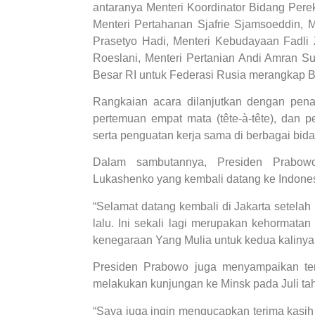
antaranya Menteri Koordinator Bidang Pere
Menteri Pertahanan Sjafrie Sjamsoeddin, M
Prasetyo Hadi, Menteri Kebudayaan Fadli 
Roeslani, Menteri Pertanian Andi Amran Su
Besar RI untuk Federasi Rusia merangkap B
Rangkaian acara dilanjutkan dengan pen
pertemuan empat mata (tête-à-tête), dan p
serta penguatan kerja sama di berbagai bida
Dalam sambutannya, Presiden Prabowo
Lukashenko yang kembali datang ke Indones
“Selamat datang kembali di Jakarta setelah
lalu. Ini sekali lagi merupakan kehormata
kenegaraan Yang Mulia untuk kedua kalinya 
Presiden Prabowo juga menyampaikan ter
melakukan kunjungan ke Minsk pada Juli tah
“Saya juga ingin mengucapkan terima kasih