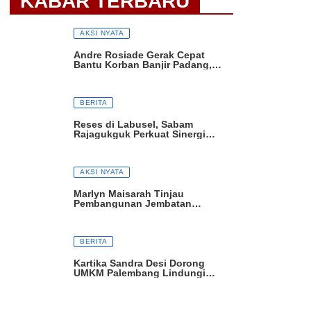
KABAR TERBARU
AKSI NYATA
Andre Rosiade Gerak Cepat
Bantu Korban Banjir Padang,
Ribuan Nasi Bungkus Dibagikan
BERITA
Reses di Labusel, Sabam
Rajagukguk Perkuat Sinergi
Pusat-Daerah untuk Percepat
Pembangunan
AKSI NYATA
Marlyn Maisarah Tinjau
Pembangunan Jembatan
Gantung Cibeber, Pastikan
Aspirasi Warga Terwujud
BERITA
Kartika Sandra Desi Dorong
UMKM Palembang Lindungi
Merek demi Tingkatkan Daya
Saing