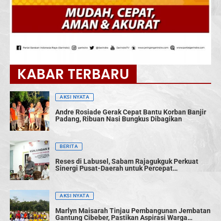
KABAR TERBARU
AKSI NYATA
Andre Rosiade Gerak Cepat Bantu Korban Banjir
Padang, Ribuan Nasi Bungkus Dibagikan
BERITA
Reses di Labusel, Sabam Rajagukguk Perkuat
Sinergi Pusat-Daerah untuk Percepat
Pembangunan
AKSI NYATA
Marlyn Maisarah Tinjau Pembangunan Jembatan
Gantung Cibeber, Pastikan Aspirasi Warga