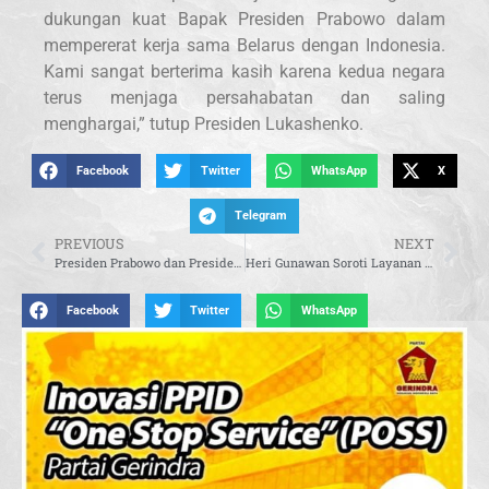
dukungan kuat Bapak Presiden Prabowo dalam
mempererat kerja sama Belarus dengan Indonesia.
Kami sangat berterima kasih karena kedua negara
terus menjaga persahabatan dan saling
menghargai,” tutup Presiden Lukashenko.
Facebook
Twitter
WhatsApp
X
Telegram
PREVIOUS
NEXT
Presiden Prabowo dan Presiden Lukashenko Saksikan Penandatanganan 7 MoU
Heri Gunawan Soroti Layanan ATR/BPN Masih Berbelit, Minta Penyederhanaan Regulasi Benar-Benar Dirasakan Masyarakat
Facebook
Twitter
WhatsApp