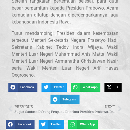
Setelah rangkaian pertemuan selesai, para duta
besar berpamitan kepada Presiden Prabowo. Acara
kemudian ditutup dengan diperdengarkannya lagu
kebangsaan Indonesia Raya.
Turut mendampingi Presiden dalam kesempatan
tersebut Menteri Sekretaris Negara Prasetyo Hadi,
Sekretaris Kabinet Teddy Indra Wijaya, Wakil
Menteri Luar Negeri Muhammad Anis Matta, Wakil
Menteri Luar Negeri Arrmanatha Christiawan Nasir,
serta Wakil Menteri Luar Negeri Arif Havas
Oegroseno.
Facebook
Twitter
WhatsApp
X
Telegram
PREVIOUS
NEXT
Sugiat Santoso Dukung Penguatan Anggaran Pemasyarakatan, Tekankan Pembinaan Warga Binaan
Diterima Presiden Prabowo, Delapan Duta Besar Tegaskan Komitmen Perkuat Kerja Sama dengan Indonesia
Facebook
Twitter
WhatsApp