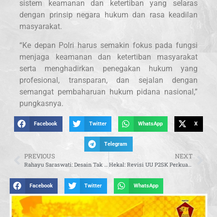
sistem keamanan dan ketertiban yang selaras
dengan prinsip negara hukum dan rasa keadilan
masyarakat.
“Ke depan Polri harus semakin fokus pada fungsi
menjaga keamanan dan ketertiban masyarakat
serta menghadirkan penegakan hukum yang
profesional, transparan, dan sejalan dengan
semangat pembaharuan hukum pidana nasional,”
pungkasnya.
Facebook
Twitter
WhatsApp
X
Telegram
PREVIOUS
NEXT
Rahayu Saraswati: Desain Tak Terdaftar Berpotensi Menimbulkan Sengketa, Registrasi Perlu Diperkuat
Hekal: Revisi UU P2SK Perkuat Sektor Keuangan dan Buka Jalan Masuknya Dana Indonesia dari Luar Negeri
Facebook
Twitter
WhatsApp