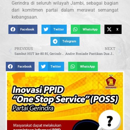
Gerindra di seluruh wilayah Jambi, sebagai bagian
dari komitmen partai dalam merawat semangat
kebangsaan.
Facebook
Twitter
WhatsApp
X
Telegram
PREVIOUS
NEXT
Sambut HUT ke-80 RI, Gerindra Salatiga Bagikan 8.000 Bendera Merah Putih
Andre Rosiade Pastikan Dua Jembatan Rusak di Sumbar Segera Dibangun Kembali
Facebook
Twitter
WhatsApp