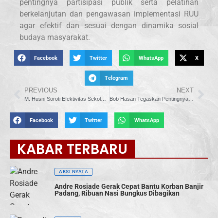
pentingnya partisipasi publik serta pelatihan
berkelanjutan dan pengawasan implementasi RUU
agar efektif dan sesuai dengan dinamika sosial
budaya masyarakat.
Facebook
Twitter
WhatsApp
X
Telegram
PREVIOUS
NEXT
M. Husni Soroti Efektivitas Sekolah Rakyat dalam Raker dengan Mensos
Bob Hasan Tegaskan Pentingnya Kepastian Hukum dalam RUU Perlindungan Pekerja Rumah Tangga
Facebook
Twitter
WhatsApp
KABAR TERBARU
AKSI NYATA
Andre Rosiade Gerak Cepat Bantu Korban Banjir
Padang, Ribuan Nasi Bungkus Dibagikan