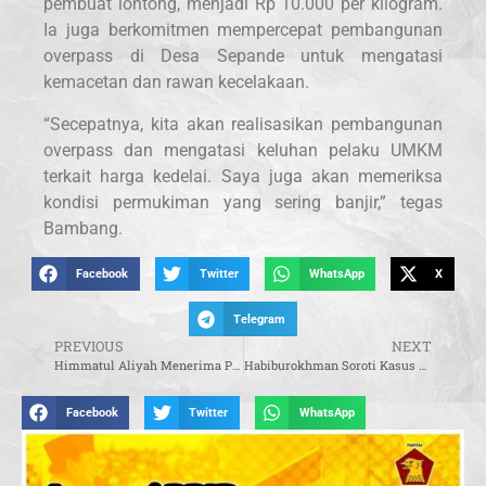
pembuat lontong, menjadi Rp 10.000 per kilogram.
Ia juga berkomitmen mempercepat pembangunan
overpass di Desa Sepande untuk mengatasi
kemacetan dan rawan kecelakaan.
“Secepatnya, kita akan realisasikan pembangunan
overpass dan mengatasi keluhan pelaku UMKM
terkait harga kedelai. Saya juga akan memeriksa
kondisi permukiman yang sering banjir,” tegas
Bambang.
Facebook
Twitter
WhatsApp
X
Telegram
PREVIOUS
NEXT
Himmatul Aliyah Menerima Penghargaan Inspiring Women Award Dari PPLIPI
Habiburokhman Soroti Kasus Penipuan Berlian yang Melibatkan Reza Artamevia, Usulkan Dilimpahkan ke Mabes Polri
Facebook
Twitter
WhatsApp