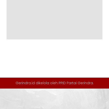
Gerindra.id dikelola oleh
PPID Partai Gerindra
.