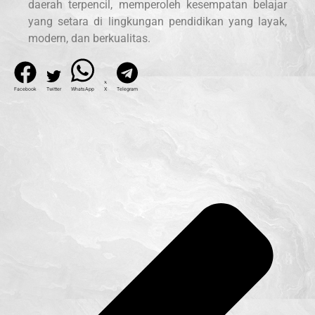
daerah terpencil, memperoleh kesempatan belajar
yang setara di lingkungan pendidikan yang layak,
modern, dan berkualitas.
Facebook
Twitter
WhatsApp
X
Telegram