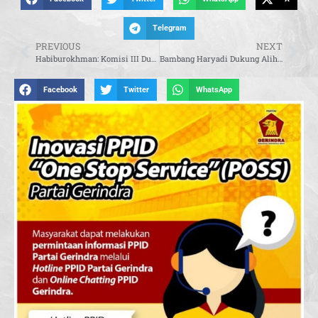
Telegram
PREVIOUS
NEXT
Habiburokhman: Komisi III Dukung Usulan ICJR Masukkan RUU KUHAP dan Narkotika dalam Prolegnas 2025
Bambang Haryadi Dukung Alih Skema Subsidi BBM ke BLT untuk Tingkatkan Ketepatan dan Efektivitas
Facebook
Twitter
WhatsApp