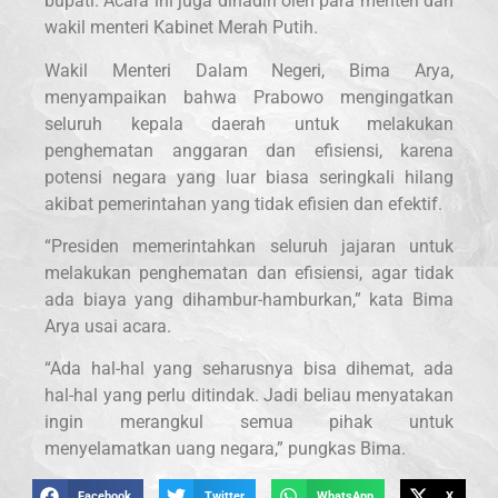
bupati. Acara ini juga dihadiri oleh para menteri dan
wakil menteri Kabinet Merah Putih.
Wakil Menteri Dalam Negeri, Bima Arya,
menyampaikan bahwa Prabowo mengingatkan
seluruh kepala daerah untuk melakukan
penghematan anggaran dan efisiensi, karena
potensi negara yang luar biasa seringkali hilang
akibat pemerintahan yang tidak efisien dan efektif.
“Presiden memerintahkan seluruh jajaran untuk
melakukan penghematan dan efisiensi, agar tidak
ada biaya yang dihambur-hamburkan,” kata Bima
Arya usai acara.
“Ada hal-hal yang seharusnya bisa dihemat, ada
hal-hal yang perlu ditindak. Jadi beliau menyatakan
ingin merangkul semua pihak untuk
menyelamatkan uang negara,” pungkas Bima.
Facebook
Twitter
WhatsApp
X