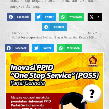
ibadah haji berjalan aman, tertib, dan akuntabel,”
pungkas Danang.
Facebook
Twitter
WhatsApp
X
Telegram
PREVIOUS
NEXT
Sufmi Dasco Apresiasi Evaluasi BGN, Sebut Penunjukan Naniek Langkah Tepat
Sugiat: Pergantian Kepala BGN Bukti Komitmen Presiden Prabowo Perbaiki Tata Kelola MBG
Facebook
Twitter
WhatsApp