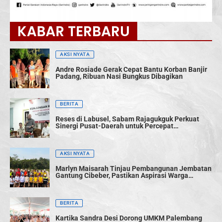
KABAR TERBARU
AKSI NYATA
Andre Rosiade Gerak Cepat Bantu Korban Banjir
Padang, Ribuan Nasi Bungkus Dibagikan
BERITA
Reses di Labusel, Sabam Rajagukguk Perkuat
Sinergi Pusat-Daerah untuk Percepat
Pembangunan
AKSI NYATA
Marlyn Maisarah Tinjau Pembangunan Jembatan
Gantung Cibeber, Pastikan Aspirasi Warga
Terwujud
BERITA
Kartika Sandra Desi Dorong UMKM Palembang