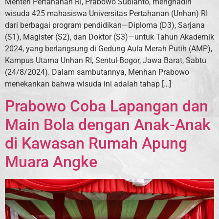
Menteri Pertahanan RI, Prabowo Subianto, menghadiri
wisuda 425 mahasiswa Universitas Pertahanan (Unhan) RI
dari berbagai program pendidikan—Diploma (D3), Sarjana
(S1), Magister (S2), dan Doktor (S3)—untuk Tahun Akademik
2024, yang berlangsung di Gedung Aula Merah Putih (AMP),
Kampus Utama Unhan RI, Sentul-Bogor, Jawa Barat, Sabtu
(24/8/2024). Dalam sambutannya, Menhan Prabowo
menekankan bahwa wisuda ini adalah tahap […]
Prabowo Coba Lapangan dan
Main Bola dengan Anak-Anak
di Kawasan Rumah Apung
Muara Angke