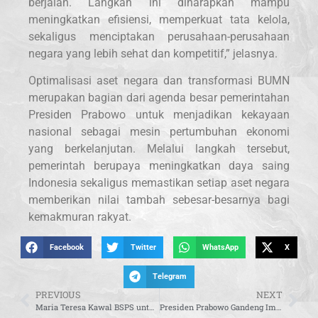
berjalan. Langkah ini diharapkan mampu
meningkatkan efisiensi, memperkuat tata kelola,
sekaligus menciptakan perusahaan-perusahaan
negara yang lebih sehat dan kompetitif,” jelasnya.
Optimalisasi aset negara dan transformasi BUMN
merupakan bagian dari agenda besar pemerintahan
Presiden Prabowo untuk menjadikan kekayaan
nasional sebagai mesin pertumbuhan ekonomi
yang berkelanjutan. Melalui langkah tersebut,
pemerintah berupaya meningkatkan daya saing
Indonesia sekaligus memastikan setiap aset negara
memberikan nilai tambah sebesar-besarnya bagi
kemakmuran rakyat.
Facebook
Twitter
WhatsApp
X
Telegram
PREVIOUS
NEXT
Maria Teresa Kawal BSPS untuk 30 Rumah Warga Jombang, Bukti Komitmen Presiden Prabowo Hadirkan Hunian Layak
Presiden Prabowo Gandeng Imperial College London, Siapkan 10 Universitas Kedokteran dan Sains Berstandar Global