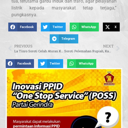
tua, terutama gardu induk dan trafo, agar pelayanan
listrik kepada masyarakat tetap terjaga,”
pungkasnya.
Facebook
Twitter
WhatsApp
X
Telegram
PREVIOUS
NEXT
La Tinro Soroti Celah Aturan Kuota SNPMB, Ungkap 60 Ribu Peserta Tidak Daftar Ulang.
Soroti Pelemahan Rupiah, Kamrussamad Usul Perluasan Local Currency Settlement
Facebook
Twitter
WhatsApp