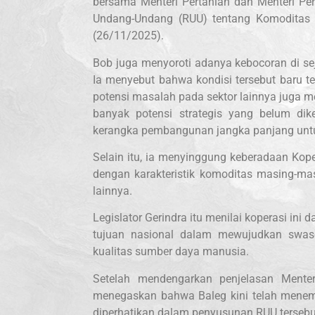
bersama Menteri Pertanian dan Menteri 
Undang-Undang (RUU) tentang Komoditas S
(26/11/2025).
Bob juga menyoroti adanya kebocoran di sej
Ia menyebut bahwa kondisi tersebut baru ter
potensi masalah pada sektor lainnya juga m
banyak potensi strategis yang belum dik
kerangka pembangunan jangka panjang unt
Selain itu, ia menyinggung keberadaan Kop
dengan karakteristik komoditas masing-mas
lainnya.
Legislator Gerindra itu menilai koperasi i
tujuan nasional dalam mewujudkan swas
kualitas sumber daya manusia.
Setelah mendengarkan penjelasan Menter
menegaskan bahwa Baleg kini telah menem
diperhatikan dalam penyusunan RUU tersebu