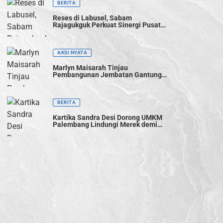
BERITA
Reses di Labusel, Sabam
Rajagukguk Perkuat Sinergi Pusat-
Daerah untuk Percepat
Pembangunan
AKSI NYATA
Marlyn Maisarah Tinjau
Pembangunan Jembatan Gantung
Cibeber, Pastikan Aspirasi Warga
Terwujud
BERITA
Kartika Sandra Desi Dorong UMKM
Palembang Lindungi Merek demi
Tingkatkan Daya Saing