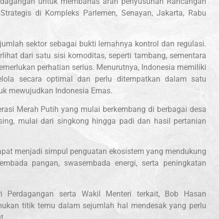
Perdagangan untuk membahas arah penyusunan Rancangan
trategis di Kompleks Parlemen, Senayan, Jakarta, Rabu
umlah sektor sebagai bukti lemahnya kontrol dan regulasi.
lihat dari satu sisi komoditas, seperti tambang, sementara
emerlukan perhatian serius. Menurutnya, Indonesia memiliki
elola secara optimal dan perlu ditempatkan dalam satu
uk mewujudkan Indonesia Emas.
erasi Merah Putih yang mulai berkembang di berbagai desa
ing, mulai dari singkong hingga padi dan hasil pertanian
ni dapat menjadi simpul penguatan ekosistem yang mendukung
embada pangan, swasembada energi, serta peningkatan
i Perdagangan serta Wakil Menteri terkait, Bob Hasan
ukan titik temu dalam sejumlah hal mendesak yang perlu
t.