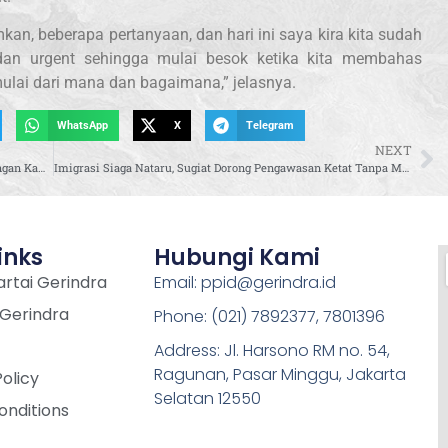
an, beberapa pertanyaan, dan hari ini saya kira kita sudah
 dan urgent sehingga mulai besok ketika kita membahas
mulai dari mana dan bagaimana,” jelasnya.
WhatsApp
X
Telegram
NEXT
Pastikan Penanganan Tepat Sasaran, M. Husni Turun Tangan Kawal Pemulihan Erupsi Semeru
Imigrasi Siaga Nataru, Sugiat Dorong Pengawasan Ketat Tanpa Memperumit Wisatawan
inks
Hubungi Kami
rtai Gerindra
Email: ppid@gerindra.id
 Gerindra
Phone: (021) 7892377, 7801396
Address: Jl. Harsono RM no. 54,
Ragunan, Pasar Minggu, Jakarta
Policy
Selatan 12550
onditions