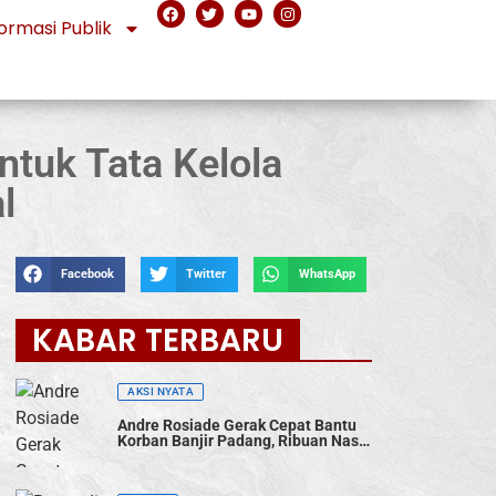
ormasi Publik
tuk Tata Kelola
l
Facebook
Twitter
WhatsApp
KABAR TERBARU
AKSI NYATA
Andre Rosiade Gerak Cepat Bantu
Korban Banjir Padang, Ribuan Nasi
Bungkus Dibagikan