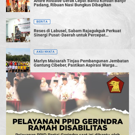
Andre Rosiade Gerak Cepat Bantu Korban Banjir
Padang, Ribuan Nasi Bungkus Dibagikan
BERITA
Reses di Labusel, Sabam Rajagukguk Perkuat
Sinergi Pusat-Daerah untuk Percepat
Pembangunan
AKSI NYATA
Marlyn Maisarah Tinjau Pembangunan Jembatan
Gantung Cibeber, Pastikan Aspirasi Warga
Terwujud