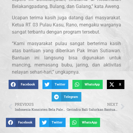
Belakangpadang, Bulang, dan Galang,” kata Aweng.
Ucapan terima kasih juga datang dari masyarakat.
Ketua RT 03 Pulau Kasu, Rano, mengaku warganya
sangat terbantu dengan program tersebut.
“Kami masyarakat pulau sangat berterima kasih
atas bantuan yang diberikan Pak Iman Sutiawan.
Bantuan ini langsung bisa digunakan untuk
mancing, memasang bubu, jaring, dan aktivitas
nelayan sehari-hari,” ungkapnya.
Facebook
Twitter
WhatsApp
X
Telegram
PREVIOUS
NEXT
Indonesia Konsisten Bela Palestina, Husein Fadlulloh Apresiasi Sikap Tegas Presiden Prabowo
Gerindra Bali Salurkan Bantuan Door to Door untuk Warga Terdampak Banjir di Denpasar
Facebook
Twitter
WhatsApp