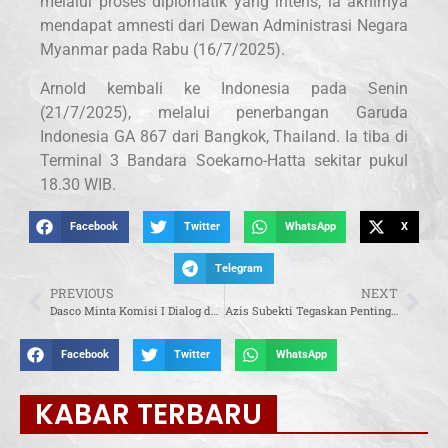
melalui proses diplomatik yang intens, ia akhirnya
mendapat amnesti dari Dewan Administrasi Negara
Myanmar pada Rabu (16/7/2025).
Arnold kembali ke Indonesia pada Senin
(21/7/2025), melalui penerbangan Garuda
Indonesia GA 867 dari Bangkok, Thailand. Ia tiba di
Terminal 3 Bandara Soekarno-Hatta sekitar pukul
18.30 WIB.
Facebook
Twitter
WhatsApp
X
Telegram
PREVIOUS
NEXT
Dasco Minta Komisi I Dialog dengan Pemerintah Soal Polemik Transfer Data
Azis Subekti Tegaskan Pentingnya Perpanjangan Dana Otsus untuk Aceh
Facebook
Twitter
WhatsApp
KABAR TERBARU