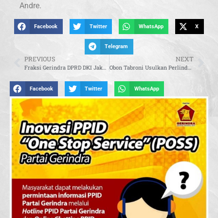
Andre.
Facebook
Twitter
WhatsApp
X
Telegram
PREVIOUS
NEXT
Fraksi Gerindra DPRD DKI Jakarta Gelar Syukuran dan Ramah Tamah dengan Anak Yatim
Obon Tabroni Usulkan Perlindungan BPJS Kesehatan bagi Korban Kejahatan
Facebook
Twitter
WhatsApp