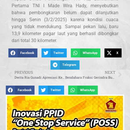
Pertama TNI I Made Wira Hady, menyebutkan
bahwa pembongkaran belum dapat dilanjutkan
hingga Senin (3/2/2025) karena kondisi cuaca
yang tidak mendukung. Sampai pekan lalu, baru
13,9 kilometer pagar laut yang berhasil dibongkar
dari total 30 kilometer.
Facebook
Twitter
WhatsApp
X
Telegram
PREVIOUS
NEXT
Dwita Ria Gunadi Apresiasi Kenaikan HPP Gabah, Soroti Kendala di Lapangan
Bendahara Fraksi Gerindra Buka Turnamen Badminton “Gerindra Cup” 2025 di DPR RI
Facebook
Twitter
WhatsApp