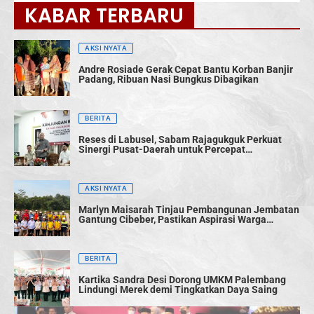
KABAR TERBARU
AKSI NYATA
Andre Rosiade Gerak Cepat Bantu Korban Banjir
Padang, Ribuan Nasi Bungkus Dibagikan
BERITA
Reses di Labusel, Sabam Rajagukguk Perkuat
Sinergi Pusat-Daerah untuk Percepat
Pembangunan
AKSI NYATA
Marlyn Maisarah Tinjau Pembangunan Jembatan
Gantung Cibeber, Pastikan Aspirasi Warga
Terwujud
BERITA
Kartika Sandra Desi Dorong UMKM Palembang
Lindungi Merek demi Tingkatkan Daya Saing