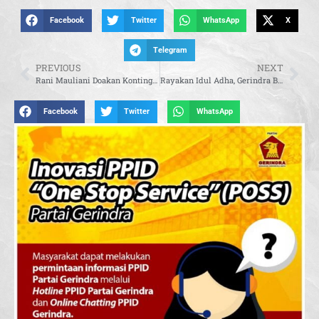
Facebook
Twitter
WhatsApp
X
Telegram
PREVIOUS
NEXT
Rani Mauliani Doakan Kontingen Jakarta Juara Umum Di PON XXI
Rayakan Idul Adha, Gerindra Bali Bagikan 75 Kambing Qurban
Facebook
Twitter
WhatsApp