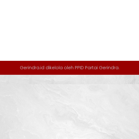
Gerindra.id dikelola oleh
PPID Partai Gerindra
.