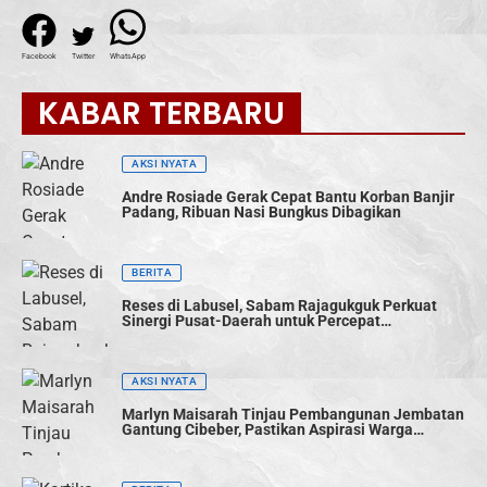
Facebook
Twitter
WhatsApp
KABAR TERBARU
AKSI NYATA
Andre Rosiade Gerak Cepat Bantu Korban Banjir
Padang, Ribuan Nasi Bungkus Dibagikan
BERITA
Reses di Labusel, Sabam Rajagukguk Perkuat
Sinergi Pusat-Daerah untuk Percepat
Pembangunan
AKSI NYATA
Marlyn Maisarah Tinjau Pembangunan Jembatan
Gantung Cibeber, Pastikan Aspirasi Warga
Terwujud