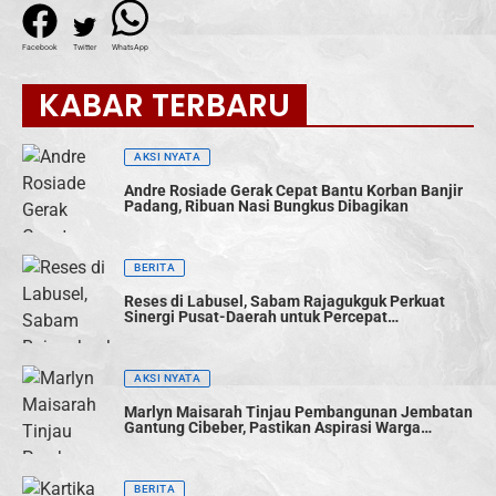
Facebook
Twitter
WhatsApp
KABAR TERBARU
AKSI NYATA
Andre Rosiade Gerak Cepat Bantu Korban Banjir
Padang, Ribuan Nasi Bungkus Dibagikan
BERITA
Reses di Labusel, Sabam Rajagukguk Perkuat
Sinergi Pusat-Daerah untuk Percepat
Pembangunan
AKSI NYATA
Marlyn Maisarah Tinjau Pembangunan Jembatan
Gantung Cibeber, Pastikan Aspirasi Warga
Terwujud
BERITA