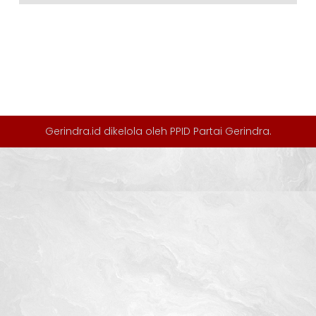
Gerindra.id dikelola oleh
PPID Partai Gerindra
.