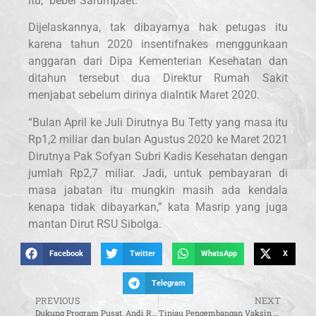
itu,” beber Sarumpaet.
Dijelaskannya, tak dibayarnya hak petugas itu
karena tahun 2020 insentifnakes menggunkaan
anggaran dari Dipa Kementerian Kesehatan dan
ditahun tersebut dua Direktur Rumah Sakit
menjabat sebelum dirinya dialntik Maret 2020.
“Bulan April ke Juli Dirutnya Bu Tetty yang masa itu
Rp1,2 miliar dan bulan Agustus 2020 ke Maret 2021
Dirutnya Pak Sofyan Subri Kadis Kesehatan dengan
jumlah Rp2,7 miliar. Jadi, untuk pembayaran di
masa jabatan itu mungkin masih ada kendala
kenapa tidak dibayarkan,” kata Masrip yang juga
mantan Dirut RSU Sibolga.
Facebook
Twitter
WhatsApp
X
Telegram
PREVIOUS
NEXT
Dukung Program Pusat, Andi Ruskati Baal dan Gerindra Sulawesi Barat Laksanakan Vaksinasi Covid 19
Tinjau Pengembangan Vaksin Di PT Etana, Sufmi Dasco Sampaikan Kabar Gembira