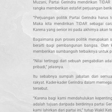
Muzani, Partai Gerindra mendirikan TIDAR
rangka memberikan estafet perjuangan berik
“Perjuangan politik Partai Gerindra harus t
Maka kita mendirikan TIDAR sebagai car
Karena yang senior ini pada akhirnya akan te
Bagaimana pun proses politik merupakan s
berarti bagi pembangunan bangsa. Oleh k
memberikan sumbangsih terbaiknya untuk p
“Nilai tertinggi dari sebuah pengabdian a
pribadi,” jelasnya.
Itu sebabnya sumpah jabatan dari semua
rakyat. Kader-kader Gerindra dalam memega
tersebut.
“Karena bagi kami mendahulukan kepentinga
adalah tujuan daripada berdirinya partai Ge
kami lahirkan dari partai ini,” tutup Wakil Ke