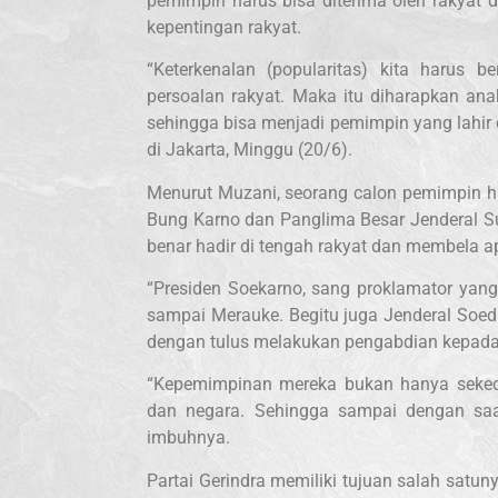
pemimpin harus bisa diterima oleh rakyat
kepentingan rakyat.
“Keterkenalan (popularitas) kita harus
persoalan rakyat. Maka itu diharapkan a
sehingga bisa menjadi pemimpin yang lahir 
di Jakarta, Minggu (20/6).
Menurut Muzani, seorang calon pemimpin ha
Bung Karno dan Panglima Besar Jenderal S
benar hadir di tengah rakyat dan membela a
“Presiden Soekarno, sang proklamator yang
sampai Merauke. Begitu juga Jenderal Soed
dengan tulus melakukan pengabdian kepada 
“Kepemimpinan mereka bukan hanya sekeda
dan negara. Sehingga sampai dengan saat 
imbuhnya.
Partai Gerindra memiliki tujuan salah satun