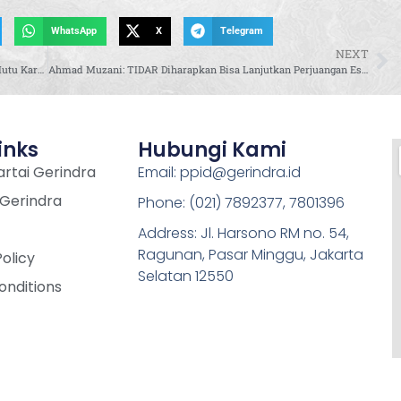
WhatsApp
X
Telegram
NEXT
Renny Astuti Bagikan Bantuan Ikan Segar Dalam Bulan Mutu Karantina BKIPM Peduli Sosial di Kota Palembang
Ahmad Muzani: TIDAR Diharapkan Bisa Lanjutkan Perjuangan Estafet Kepemimpinan Partai Gerindra di Masa Depan
inks
Hubungi Kami
rtai Gerindra
Email: ppid@gerindra.id
 Gerindra
Phone: (021) 7892377, 7801396
Address: Jl. Harsono RM no. 54,
Ragunan, Pasar Minggu, Jakarta
Policy
Selatan 12550
onditions