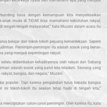
 dengan kerja-kerja nyata dan memahami apa yang menjadi
 berbanding lurus dengan kemampuan kita menyelesaikan
nak-anak muda di TIDAR bisa mamahami kebutuhan rakyat,
di tengah-tengah masyarakat,” kata Muzani dalam acara itu
rus belajar dari tokoh-tokoh pejuang kemerdekaan. Seperti
udirman. Pemimpin-pemimpin itu adalah sosok yang benar-
pa yang menjadi kepentingan rakyat.
 selalu didambakan kehadirannya oleh rakyat dari Sabang
irman adalah sosok yang patut kita teladani. Seorang yang
rakyat, bangsa, dan negara,” Muzani.
r populer. Tapi karena pengabdian tulus kepada bangsa
ini tokoh-tokoh itu seakan tetap hadir di tengah kita,”
ya menciptakan calon-calon pemimpin. Oleh karena itu, kata