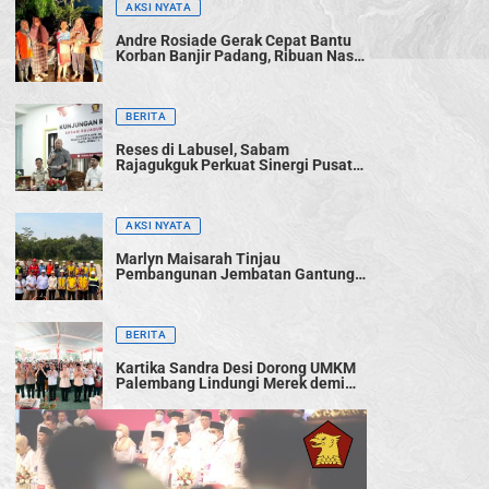
AKSI NYATA
Andre Rosiade Gerak Cepat Bantu
Korban Banjir Padang, Ribuan Nasi
Bungkus Dibagikan
BERITA
Reses di Labusel, Sabam
Rajagukguk Perkuat Sinergi Pusat-
Daerah untuk Percepat
Pembangunan
AKSI NYATA
Marlyn Maisarah Tinjau
Pembangunan Jembatan Gantung
Cibeber, Pastikan Aspirasi Warga
Terwujud
BERITA
Kartika Sandra Desi Dorong UMKM
Palembang Lindungi Merek demi
Tingkatkan Daya Saing