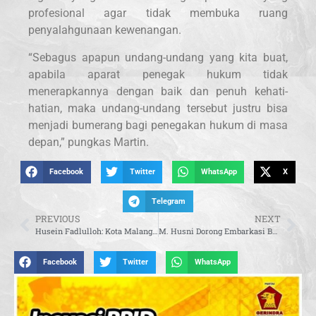
profesional agar tidak membuka ruang
penyalahgunaan kewenangan.
“Sebagus apapun undang-undang yang kita buat,
apabila aparat penegak hukum tidak
menerapkannya dengan baik dan penuh kehati-
hatian, maka undang-undang tersebut justru bisa
menjadi bumerang bagi penegakan hukum di masa
depan,” pungkas Martin.
Facebook
Twitter
WhatsApp
X
Telegram
PREVIOUS
NEXT
Husein Fadlulloh: Kota Malang Tunjukkan Kekuatan Diplomasi Berbasis Pendidikan
M. Husni Dorong Embarkasi Berbasis Hotel Jadi Model Baru Penyelenggaraan Haji
Facebook
Twitter
WhatsApp