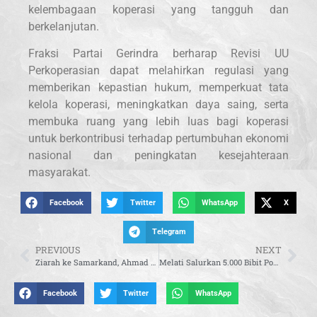
kelembagaan koperasi yang tangguh dan
berkelanjutan.
Fraksi Partai Gerindra berharap Revisi UU
Perkoperasian dapat melahirkan regulasi yang
memberikan kepastian hukum, memperkuat tata
kelola koperasi, meningkatkan daya saing, serta
membuka ruang yang lebih luas bagi koperasi
untuk berkontribusi terhadap pertumbuhan ekonomi
nasional dan peningkatan kesejahteraan
masyarakat.
Facebook
Twitter
WhatsApp
X
Telegram
PREVIOUS
NEXT
Ziarah ke Samarkand, Ahmad Muzani Ungkap Peran Besar Bung Karno di Makam Imam Bukhari
Melati Salurkan 5.000 Bibit Pohon dan Bantuan Pupuk untuk Warga Sungailiat
Facebook
Twitter
WhatsApp