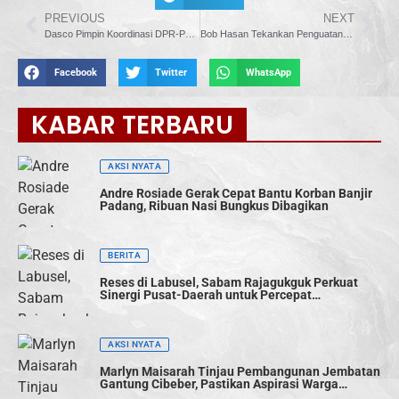
PREVIOUS
NEXT
Dasco Pimpin Koordinasi DPR-Pemerintah, Harga Gas Industri Disesuaikan untuk Jaga Daya Saing dan Cegah PHK
Bob Hasan Tekankan Penguatan Keamanan dan Kepatuhan Data dalam RUU Satu Data Indonesia
Facebook
Twitter
WhatsApp
KABAR TERBARU
AKSI NYATA
Andre Rosiade Gerak Cepat Bantu Korban Banjir
Padang, Ribuan Nasi Bungkus Dibagikan
BERITA
Reses di Labusel, Sabam Rajagukguk Perkuat
Sinergi Pusat-Daerah untuk Percepat
Pembangunan
AKSI NYATA
Marlyn Maisarah Tinjau Pembangunan Jembatan
Gantung Cibeber, Pastikan Aspirasi Warga
Terwujud