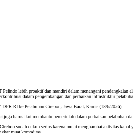
elindo lebih proaktif dan mandiri dalam menangani pendangkalan al
 berkontribusi dalam pengembangan dan perbaikan infrastruktur pelabuh
V DPR RI ke Pelabuhan Cirebon, Jawa Barat, Kamis (18/6/2026).
i juga harus ikut membantu pemerintah dalam perbaikan pelabuhan dan
irebon sudah cukup serius karena mulai menghambat aktivitas kapal yan
ongkar muat komoditas.