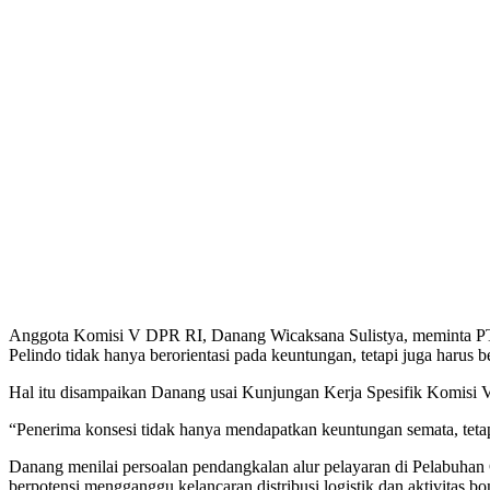
Anggota Komisi V DPR RI, Danang Wicaksana Sulistya, meminta PT P
Pelindo tidak hanya berorientasi pada keuntungan, tetapi juga harus
Hal itu disampaikan Danang usai Kunjungan Kerja Spesifik Komisi 
“Penerima konsesi tidak hanya mendapatkan keuntungan semata, tetap
Danang menilai persoalan pendangkalan alur pelayaran di Pelabuhan C
berpotensi mengganggu kelancaran distribusi logistik dan aktivitas b