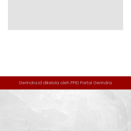
Gerindra.id dikelola oleh
PPID Partai Gerindra
.