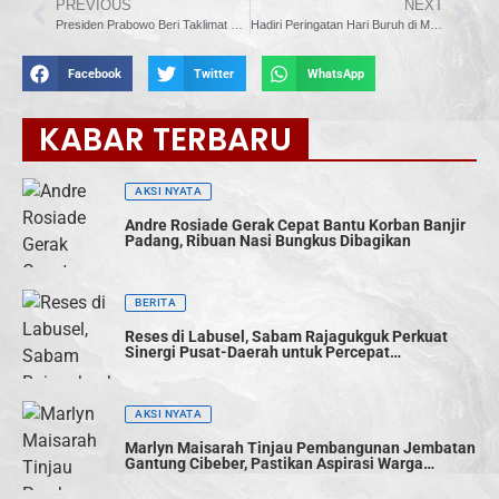
PREVIOUS
NEXT
Presiden Prabowo Beri Taklimat 1.500 Komandan TNI, Perkuat Soliditas dan Sinergi Nasional
Hadiri Peringatan Hari Buruh di Monas, Presiden Prabowo Subianto Tegaskan Komitmen Bela Rakyat
Facebook
Twitter
WhatsApp
KABAR TERBARU
AKSI NYATA
Andre Rosiade Gerak Cepat Bantu Korban Banjir
Padang, Ribuan Nasi Bungkus Dibagikan
BERITA
Reses di Labusel, Sabam Rajagukguk Perkuat
Sinergi Pusat-Daerah untuk Percepat
Pembangunan
AKSI NYATA
Marlyn Maisarah Tinjau Pembangunan Jembatan
Gantung Cibeber, Pastikan Aspirasi Warga
Terwujud