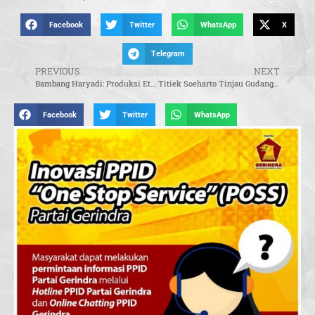
Facebook
Twitter
WhatsApp
X
Telegram
PREVIOUS
NEXT
Bambang Haryadi: Produksi Etanol Harus Efisien dan Tak Bebani Sektor Pangan Nasional
Titiek Soeharto Tinjau Gudang Bulog Mandalika, Tegaskan Pentingnya Ketersediaan Beras Nasional
Facebook
Twitter
WhatsApp