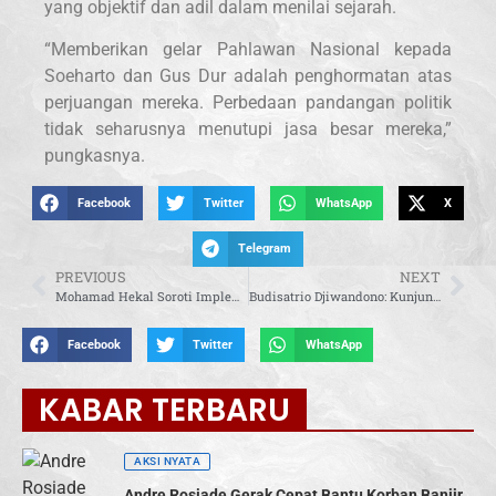
yang objektif dan adil dalam menilai sejarah.
“Memberikan gelar Pahlawan Nasional kepada
Soeharto dan Gus Dur adalah penghormatan atas
perjuangan mereka. Perbedaan pandangan politik
tidak seharusnya menutupi jasa besar mereka,”
pungkasnya.
Facebook
Twitter
WhatsApp
X
Telegram
PREVIOUS
NEXT
Mohamad Hekal Soroti Implementasi Kemudahan Akses Pembiayaan UMKM Dalam POJK
Budisatrio Djiwandono: Kunjungan Menlu Kroasia Tegaskan Posisi Indonesia di Mata Dunia
Facebook
Twitter
WhatsApp
KABAR TERBARU
AKSI NYATA
Andre Rosiade Gerak Cepat Bantu Korban Banjir