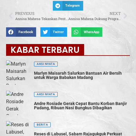
Telegram
PREVIOUS
NEXT
Annisa Mahesa Tekankan Pentingnya Penyaluran Bantuan Pemerintah yang Tepat Sasaran
Annisa Mahesa Dukung Program Magang Nasional: Peluang Nyata bagi Generasi Muda Siap Kerja
Facebook
Twitter
WhatsApp
KABAR TERBARU
AKSI NYATA
Marlyn Maisarah Salurkan Bantuan Air Bersih
untuk Warga Babakan Madang
AKSI NYATA
Andre Rosiade Gerak Cepat Bantu Korban Banjir
Padang, Ribuan Nasi Bungkus Dibagikan
BERITA
Reses di Labusel, Sabam Rajagukguk Perkuat