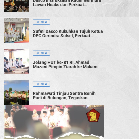
Dasco Instruksikan Kader Gerindra
Lawan Hoaks dan Perkuat
Konsolidasi Menuju 2029
BERITA
Sufmi Dasco Kukuhkan Tujuh Ketua
DPC Gerindra Sulsel, Perkuat
Konsolidasi Menuju Pemilu 2029
BERITA
Jelang HUT ke-81 RI, Ahmad
Muzani Pimpin Ziarah ke Makam
Bung Karno, Teguhkan Semangat
Persatuan Bangsa
BERITA
Rahmawati Tinjau Sentra Benih
Padi di Bulungan, Tegaskan
Komitmen Gerindra Dukung
Swasembada Pangan