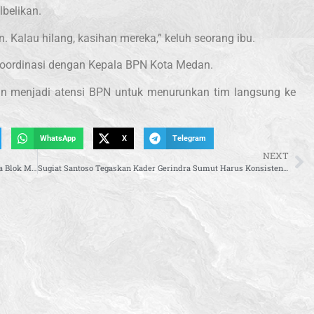
lbelikan.
. Kalau hilang, kasihan mereka,” keluh seorang ibu.
koordinasi dengan Kepala BPN Kota Medan.
an menjadi atensi BPN untuk menurunkan tim langsung ke
WhatsApp
X
Telegram
NEXT
TA Khalid Desak Menteri ESDM Tindaklanjuti Alih Kelola Blok Migas di Aceh
Sugiat Santoso Tegaskan Kader Gerindra Sumut Harus Konsisten Dukung Program Pemerintah