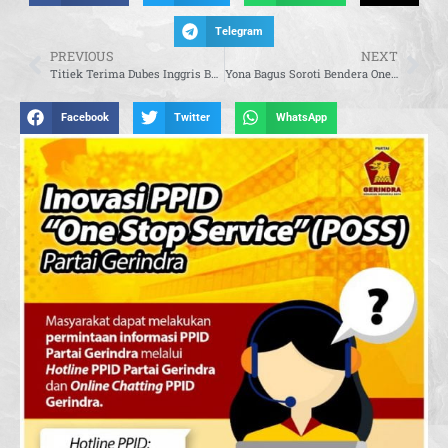
Telegram
PREVIOUS
NEXT
Titiek Terima Dubes Inggris Bahas Kerja Sama Lingkungan dan Ketahanan Pangan
Yona Bagus Soroti Bendera One Piece, Minta Pemkot Perkuat Edukasi Nasionalisme
Facebook
Twitter
WhatsApp