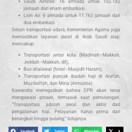
Saudi Airlines: 16 armada untuk 102.182
jamaah dari enam embarkasi.
Lion Air: 6 armada untuk 11.762 jamaah dari
dua embarkasi.
Selain transportasi udara, Kementerian Agama juga
memastikan layanan darat di Arab Saudi siap,
mencakup:
Transportasi antar kota (Madinah–Makkah,
Jeddah–Makkah, dll),
Bus shalawat (hotel–Masjidil Haram),
Transportasi puncak ibadah haji di Arafah,
Muzdalifah, dan Mina (Armuzna).
Kawendra menegaskan bahwa DPR akan terus
mengawasi proses, termasuk saat pemulangan.
“Transportasi adalah awal dan akhir dari
pengalaman haji. Pelayanan harus prima dari
berangkat hingga pulang,” tutupnya.
Facebook
Twitter
WhatsApp
X