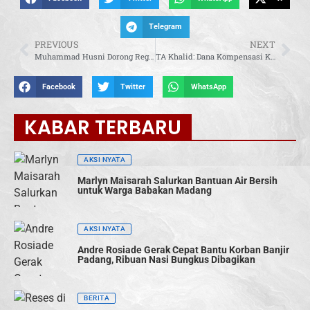
Telegram
PREVIOUS
NEXT
Muhammad Husni Dorong Regulasi Khusus untuk Haji Furoda
TA Khalid: Dana Kompensasi Karbon Harus Langsung Dirasakan Masyarakat
Facebook
Twitter
WhatsApp
KABAR TERBARU
AKSI NYATA
Marlyn Maisarah Salurkan Bantuan Air Bersih
untuk Warga Babakan Madang
AKSI NYATA
Andre Rosiade Gerak Cepat Bantu Korban Banjir
Padang, Ribuan Nasi Bungkus Dibagikan
BERITA