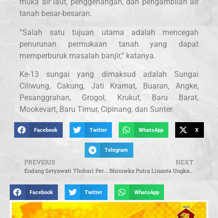
muka air laut, penggenangan, dan pengambilan air
tanah besar-besaran.
“Salah satu tujuan utama adalah mencegah
penurunan permukaan tanah yang dapat
memperburuk masalah banjir,” katanya.
Ke-13 sungai yang dimaksud adalah Sungai
Ciliwung, Cakung, Jati Kramat, Buaran, Angke,
Pesanggrahan, Grogol, Krukut, Baru Barat,
Mookevart, Baru Timur, Cipinang, dan Sunter.
Facebook
Twitter
WhatsApp
X
Telegram
PREVIOUS
NEXT
Endang Setyawati Thohari Perkokoh Nasionalisme Masyarakat Cianjur Selatan
Bhinneka Putra Linanta Ungkap Ketimpangan Sekolah Negeri-Swasta di Jakarta
Facebook
Twitter
WhatsApp