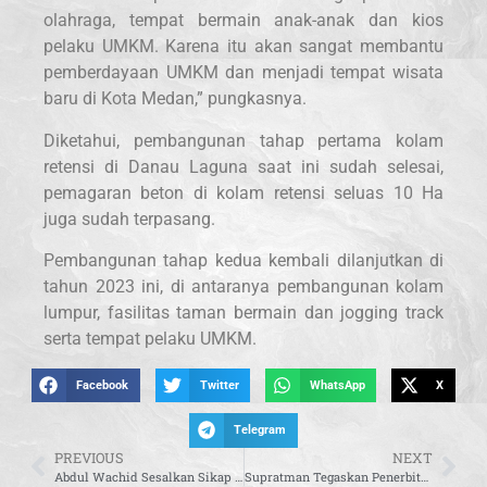
olahraga, tempat bermain anak-anak dan kios
pelaku UMKM. Karena itu akan sangat membantu
pemberdayaan UMKM dan menjadi tempat wisata
baru di Kota Medan,” pungkasnya.
Diketahui, pembangunan tahap pertama kolam
retensi di Danau Laguna saat ini sudah selesai,
pemagaran beton di kolam retensi seluas 10 Ha
juga sudah terpasang.
Pembangunan tahap kedua kembali dilanjutkan di
tahun 2023 ini, di antaranya pembangunan kolam
lumpur, fasilitas taman bermain dan jogging track
serta tempat pelaku UMKM.
Facebook
Twitter
WhatsApp
X
Telegram
PREVIOUS
NEXT
Abdul Wachid Sesalkan Sikap Pemprov Jateng yang Abaikan Keluhan Warga Soal Banjir
Supratman Tegaskan Penerbitan Perppu Cipta Kerja Hak Subjektif Presiden