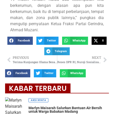
berkerumun, dengan alasan apa pun kita
berkerumun, baik itu di tempat perbelanjaan, tempat
makan, dan zona publik lainnya,” pungkas dia
mengutip pernyataan Ketua Fraksi Partai Gerindra,
Ahmad Muzani.
Facebook
Twitter
WhatsApp
X
Telegram
PREVIOUS
NEXT
Terima Kunjungan Ulama Besar Palestina, Gerindra Siap Perjuangkan Nilai-nilai Kemanusiaan
Reses DPR RI, Nuroji Sosialisasikan KIP di Kota Bekasi
Facebook
Twitter
WhatsApp
KABAR TERBARU
AKSI NYATA
Marlyn Maisarah Salurkan Bantuan Air Bersih
untuk Warga Babakan Madang