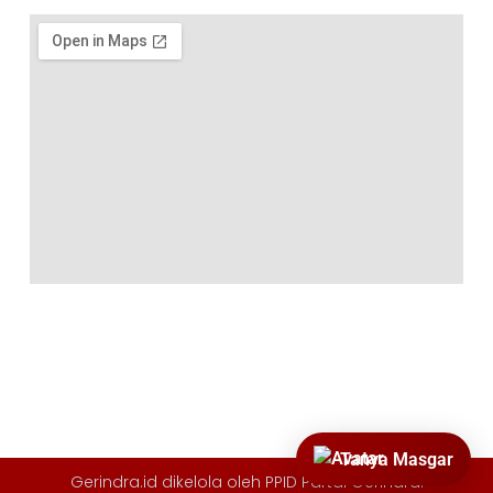
Tanya Masgar
Gerindra.id dikelola oleh
PPID Partai Gerindra
.