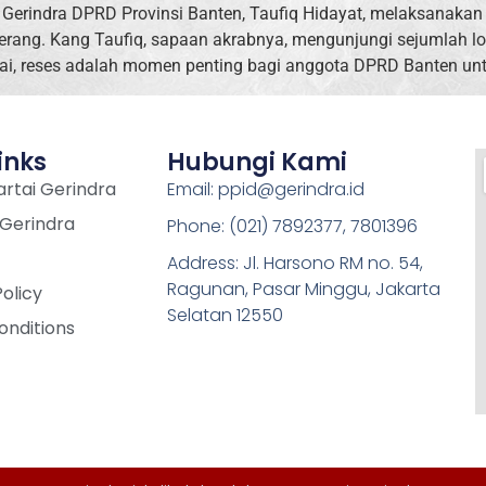
Gerindra DPRD Provinsi Banten, Taufiq Hidayat, melaksanakan 
erang. Kang Taufiq, sapaan akrabnya, mengunjungi sejumlah lo
lai, reses adalah momen penting bagi anggota DPRD Banten unt
inks
Hubungi Kami
rtai Gerindra
Email: ppid@gerindra.id
 Gerindra
Phone: (021) 7892377, 7801396
Address: Jl. Harsono RM no. 54,
Ragunan, Pasar Minggu, Jakarta
Policy
Selatan 12550
onditions